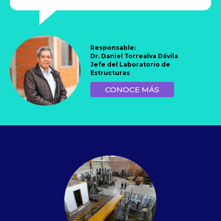
Responsable:
Dr. Daniel Torrealva Dávila
Jefe del Laboratorio de
Estructuras
CONOCE MÁS